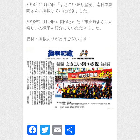
2018年11月25日「よさこい祭り盛況」南日本新
聞さんに掲載していただきました。
2018年11月24日に開催された「市比野よさこい
祭り」の様子を紹介していただきました。
取材・掲載ありがとうございます！
Fa
T
E
共
ce
w
m
有