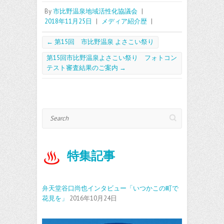
b
itt
ai
By
市比野温泉地域活性化協議会
|
2018年11月25日
|
メディア紹介歴
|
o
er
l
o
←
第15回 市比野温泉 よさこい祭り
k
第15回市比野温泉よさこい祭り フォトコン
テスト審査結果のご案内
→
Search
特集記事
弁天堂谷口尚也インタビュー「いつかこの町で
花見を」
2016年10月24日