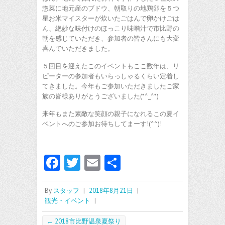
惣菜に地元産のブドウ、朝取りの地鶏卵を５つ
星お米マイスターが炊いたごはんで卵かけごは
ん、絶妙な味付けのほっこり味噌汁で市比野の
朝を感じていただき、参加者の皆さんにも大変
喜んでいただきました。
５回目を迎えたこのイベントもここ数年は、リ
ピーターの参加者もいらっしゃるくらい定着し
てきました。今年もご参加いただきましたご家
族の皆様ありがとうございました(*^_^*)
来年もまた素敵な笑顔の親子になれるこの夏イ
ベントへのご参加お待ちしてまーす!(^^)!
Fa
T
E
共
ce
w
m
有
b
itt
ai
By
スタッフ
|
2018年8月21日
|
観光・イベント
|
o
er
l
←
2018市比野温泉夏祭り