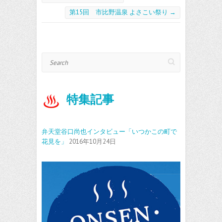
o
k
第15回 市比野温泉 よさこい祭り
→
Search
特集記事
弁天堂谷口尚也インタビュー「いつかこの町で
花見を」
2016年10月24日