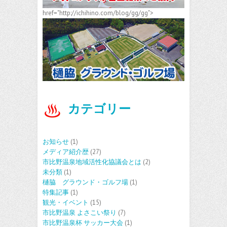
href="http://ichihino.com/blog/gg/gg">
カテゴリー
お知らせ
(1)
メディア紹介歴
(27)
市比野温泉地域活性化協議会とは
(2)
未分類
(1)
樋脇 グラウンド・ゴルフ場
(1)
特集記事
(1)
観光・イベント
(15)
市比野温泉 よさこい祭り
(7)
市比野温泉杯 サッカー大会
(1)