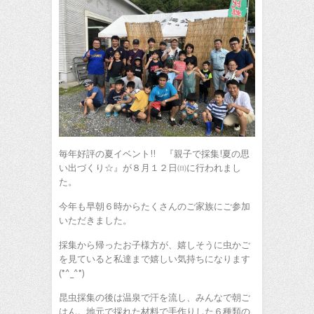
毎年好評の夏イベント!! 『親子で採集!夏の思
い出づくり☆』が８月１２日㈰に行われまし
た。
今年も早朝６時からたくさんのご家族にご参加
いただきました。
採集から帰ったお子様方が、嬉しそうに虫かご
を見ていると私達まで嬉しい気持ちになります
(*^_^*)
昆虫採集の後は温泉で汗を流し、みんなで朝ご
はん。地元で採れた材料で手作りした６種類の