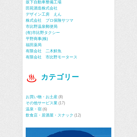
坂下自動車整備工場
田苑酒造株式会社
デザイン工房 えん
株式会社 プロ保険サツマ
市比野温泉郵便局
(有)市比野タクシー
平野商事(株)
福田薬局
有限会社 二木鮮魚
有限会社 市比野モータース
カテゴリー
お買い物・お土産
(8)
その他サービス業
(17)
温泉・宿
(6)
飲食店・居酒屋・スナック
(12)