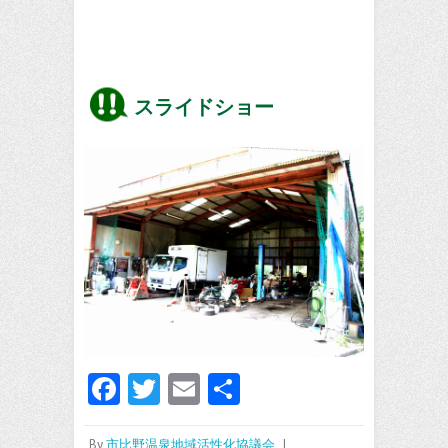
スライドショー
Fa
T
E
共
ce
w
m
有
By
市比野温泉地域活性化協議会
|