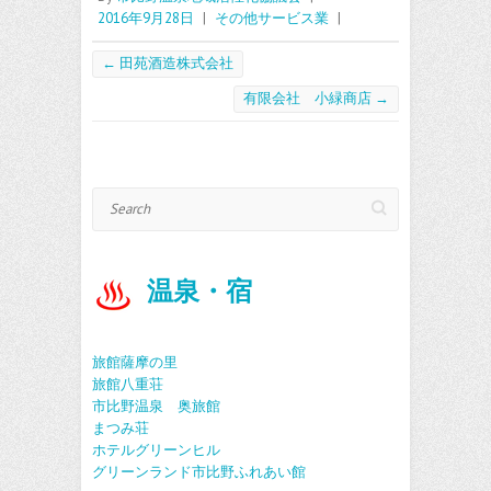
b
itt
ai
2016年9月28日
|
その他サービス業
|
o
er
l
o
←
田苑酒造株式会社
k
有限会社 小緑商店
→
Search
温泉・宿
旅館薩摩の里
旅館八重荘
市比野温泉 奥旅館
まつみ荘
ホテルグリーンヒル
グリーンランド市比野ふれあい館