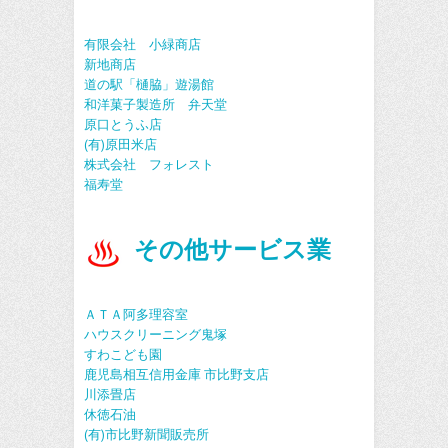
有限会社 小緑商店
新地商店
道の駅「樋脇」遊湯館
和洋菓子製造所 弁天堂
原口とうふ店
(有)原田米店
株式会社 フォレスト
福寿堂
その他サービス業
ＡＴＡ阿多理容室
ハウスクリーニング鬼塚
すわこども園
鹿児島相互信用金庫 市比野支店
川添畳店
休徳石油
(有)市比野新聞販売所