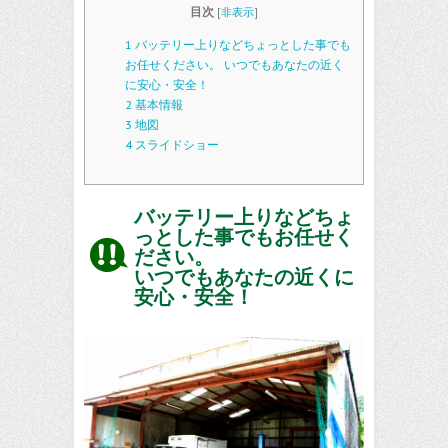
目次
[
非表示
]
1
バッテリー上りなどちょっとした事でも
お任せください。 いつでもあなたの近く
に安心・安全！
2
基本情報
3
地図
4
スライドショー
バッテリー上りなどちょ
っとした事でもお任せく
ださい。
いつでもあなたの近くに
安心・安全！