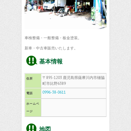
車検整備・一般整備・板金塗装。
新車・中古車販売いたします。
基本情報
〒895-1203 鹿児島県薩摩川内市樋脇
住所
町市比野6389
0996-38-0611
電話
ホームペ
ージ
地図