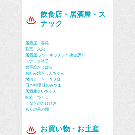
飲食店・居酒屋・ス
ナック
居酒屋 喜笑
割烹 入栄
居酒屋 ソウルキッチン〜魂台所〜
スナック裕子
食事処かじはら
お好み焼きしんちゃん
焼肉ＤＩＮＩＮＧ遊
日本料理 味のみやま
居酒屋せいちゃん
味処 つくし
うなぎのたけひさ
もりの茶の間
お買い物・お土産