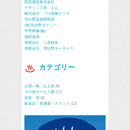
田苑酒造株式会社
デザイン工房 えん
株式会社 プロ保険サツマ
市比野温泉郵便局
(有)市比野タクシー
平野商事(株)
福田薬局
有限会社 二木鮮魚
有限会社 市比野モータース
カテゴリー
お買い物・お土産
(8)
その他サービス業
(17)
温泉・宿
(6)
飲食店・居酒屋・スナック
(12)