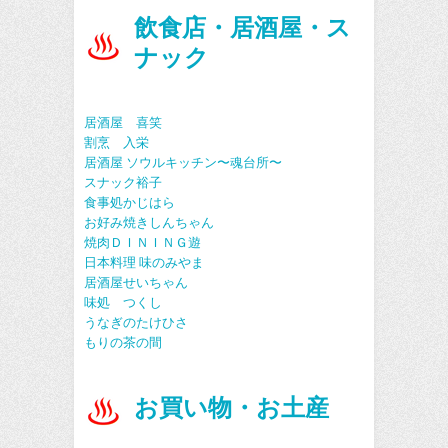
飲食店・居酒屋・ス
ナック
居酒屋 喜笑
割烹 入栄
居酒屋 ソウルキッチン〜魂台所〜
スナック裕子
食事処かじはら
お好み焼きしんちゃん
焼肉ＤＩＮＩＮＧ遊
日本料理 味のみやま
居酒屋せいちゃん
味処 つくし
うなぎのたけひさ
もりの茶の間
お買い物・お土産