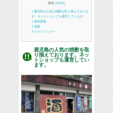
目次
[
非表示
]
1
鹿児島の人気の焼酎を取り揃えておりま
す。ネットショップも運営しています。
2
基本情報
3
地図
4
スライドショー
鹿児島の人気の焼酎を取
り揃えております。ネッ
トショップも運営してい
ます。