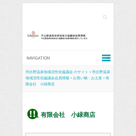
Search
市比野温泉地域活性化協議会 のサイト
>
市比野温泉
地域活性化協議会会員情報
>
お買い物・お土産
>
有
限会社 小緑商店
有限会社 小緑商店