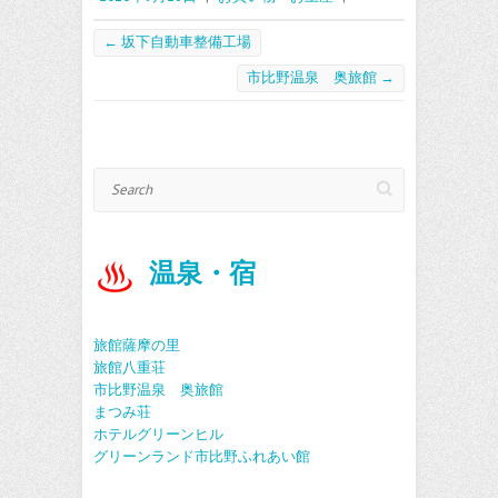
o
er
l
o
←
坂下自動車整備工場
k
市比野温泉 奥旅館
→
Search
温泉・宿
旅館薩摩の里
旅館八重荘
市比野温泉 奥旅館
まつみ荘
ホテルグリーンヒル
グリーンランド市比野ふれあい館