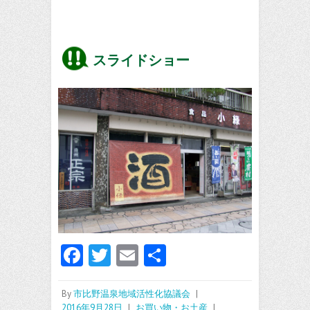
スライドショー
Fa
T
E
共
ce
w
m
有
b
itt
ai
By
市比野温泉地域活性化協議会
|
2016年9月28日
|
お買い物・お土産
|