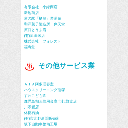
有限会社 小緑商店
新地商店
道の駅「樋脇」遊湯館
和洋菓子製造所 弁天堂
原口とうふ店
(有)原田米店
株式会社 フォレスト
福寿堂
その他サービス業
ＡＴＡ阿多理容室
ハウスクリーニング鬼塚
すわこども園
鹿児島相互信用金庫 市比野支店
川添畳店
休徳石油
(有)市比野新聞販売所
坂下自動車整備工場