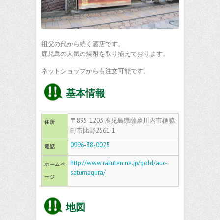
祖父の代から続く酒店です。
鹿児島の人気の焼酎を取り揃えております。
ネットショップからも注文可能です。
基本情報
〒895-1203 鹿児島県薩摩川内市樋脇
住所
町市比野2561-1
0996-38-0025
電話
http://www.rakuten.ne.jp/gold/auc-
ホームペ
satumagura/
ージ
地図