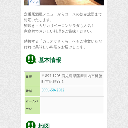
定番居酒屋メニューからコースの飲み放題まで
対応いたします。
卵焼き・カリカリベーコンサラダも人気！
家庭的でおいしい料理をご賞味ください。
隣接する「カラオケさくら」へもご注文いただ
ければ美味しい料理をお届けします。
基本情報
〒895-1203 鹿児島県薩摩川内市樋脇
住所
町市比野99-1
0996-38-2582
電話
ホームペ
ージ
地図