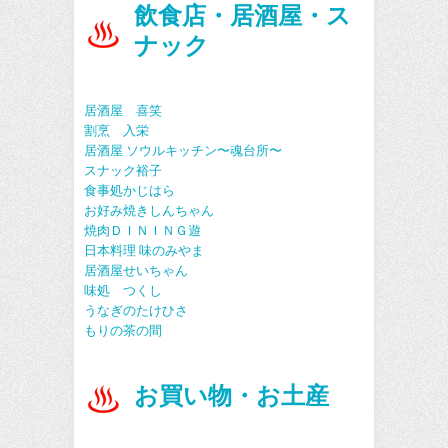
飲食店・居酒屋・ス
ナック
居酒屋 喜笑
割烹 入栄
居酒屋 ソウルキッチン〜魂台所〜
スナック裕子
食事処かじはら
お好み焼きしんちゃん
焼肉ＤＩＮＩＮＧ遊
日本料理 味のみやま
居酒屋せいちゃん
味処 つくし
うなぎのたけひさ
もりの茶の間
お買い物・お土産