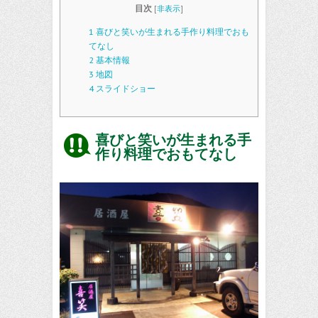
目次
[
非表示
]
1
喜びと笑いが生まれる手作り料理でおも
てなし
2
基本情報
3
地図
4
スライドショー
喜びと笑いが生まれる手
作り料理でおもてなし