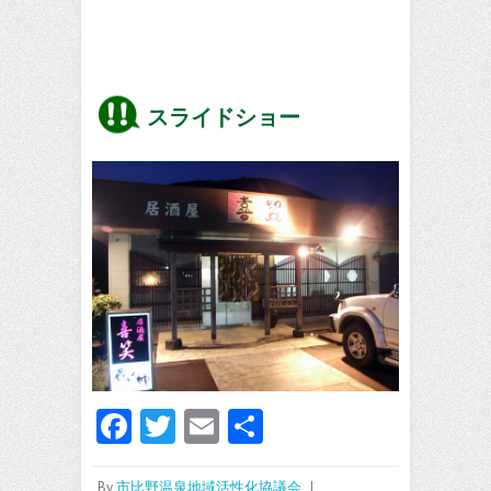
スライドショー
Fa
T
E
共
ce
w
m
有
By
市比野温泉地域活性化協議会
|