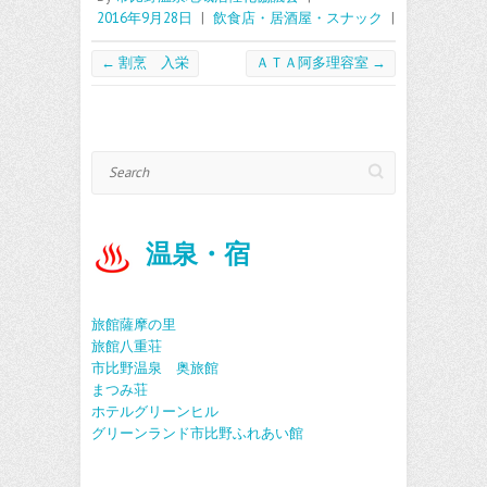
b
itt
ai
2016年9月28日
|
飲食店・居酒屋・スナック
|
o
er
l
o
←
割烹 入栄
ＡＴＡ阿多理容室
→
k
Search
温泉・宿
旅館薩摩の里
旅館八重荘
市比野温泉 奥旅館
まつみ荘
ホテルグリーンヒル
グリーンランド市比野ふれあい館