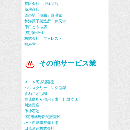
有限会社 小緑商店
新地商店
道の駅「樋脇」遊湯館
和洋菓子製造所 弁天堂
原口とうふ店
(有)原田米店
株式会社 フォレスト
福寿堂
その他サービス業
ＡＴＡ阿多理容室
ハウスクリーニング鬼塚
すわこども園
鹿児島相互信用金庫 市比野支店
川添畳店
休徳石油
(有)市比野新聞販売所
坂下自動車整備工場
田苑酒造株式会社